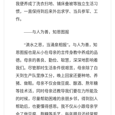
我便养成了洗衣扫地、铺床叠被等独立生活习
惯，一直保持到后来外出求学、当兵参军、工
作。
——与人为善，知恩图报
“滴水之恩，当涌泉相报”。与人为善，知
恩图报也是从小在母亲的言传身教中养成的品
德。母亲的善良、勤俭、聪慧，深深地影响着
我们。尽管那时生活条件很艰苦，母亲除了白
天到生产队里挣工分，晚上回家还要种地、养
猪、做鞋。母亲不仅会做豆腐、酿酒、熬年糖
等技术活，同时母亲还教导我们要在力所能及
的时候，尽量帮助困难的亲朋乡邻，得到别人
帮助后，也要懂得感恩。我不仅从小跟母亲学
会了做豆腐、熬糖等手艺，每年腊月还经常帮