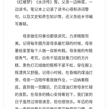
《红楼梦》《水浒传》等。父亲一边种菜，一
边读书。笔记本上记录了读书心得和诗词警
句，以及文史和养生知识等，还义务给乡邻编
写春联。
母亲做任何事也都很讲究，力求精致完
美。记得每年腊月是母亲最忙碌的时候，母亲
要给家里每个人做一双新布鞋。母亲做的布鞋
很秀气、考究，白色千层底就像刀切的方片
糕，黑色灯芯绒做的鞋帮不紧不松，穿在脚上
既漂亮又舒服。记得小时候，在昏暗的煤油灯
旁，母亲一边陪伴着我做作业，一边纳着鞋
底，直到我一觉醒后，仍见煤油灯旁母亲忙碌
的身影。在母亲的精心安排筹划下，我们家的
日子虽然过得很清苦，但也很快乐。年迈的母