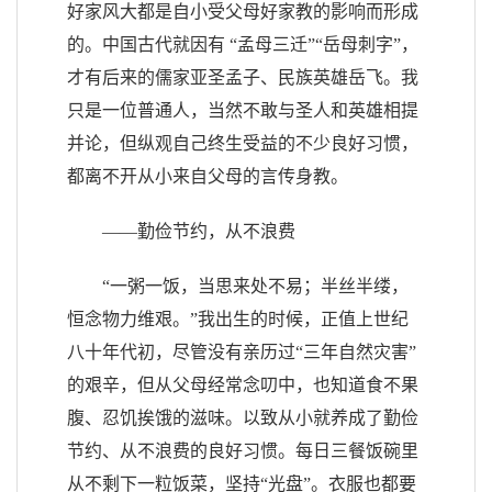
好家风大都是自小受父母好家教的影响而形成
的。中国古代就因有 “孟母三迁”“岳母刺字”，
才有后来的儒家亚圣孟子、民族英雄岳飞。我
只是一位普通人，当然不敢与圣人和英雄相提
并论，但纵观自己终生受益的不少良好习惯，
都离不开从小来自父母的言传身教。
——勤俭节约，从不浪费
“一粥一饭，当思来处不易；半丝半缕，
恒念物力维艰。”我出生的时候，正值上世纪
八十年代初，尽管没有亲历过“三年自然灾害”
的艰辛，但从父母经常念叨中，也知道食不果
腹、忍饥挨饿的滋味。以致从小就养成了勤俭
节约、从不浪费的良好习惯。每日三餐饭碗里
从不剩下一粒饭菜，坚持“光盘”。衣服也都要