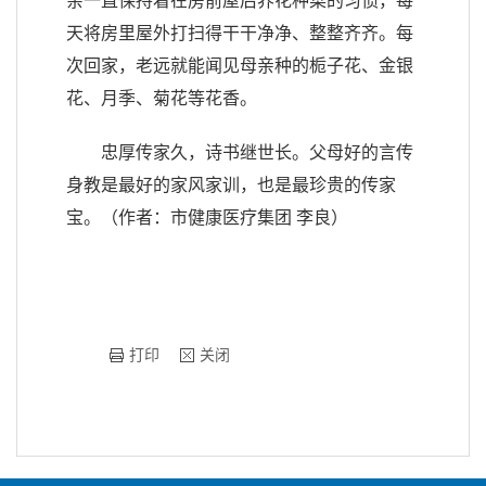
亲一直保持着在房前屋后养花种菜的习惯，每
天将房里屋外打扫得干干净净、整整齐齐。每
次回家，老远就能闻见母亲种的栀子花、金银
花、月季、菊花等花香。
忠厚传家久，诗书继世长。父母好的言传
身教是最好的家风家训，也是最珍贵的传家
宝。
（作者：市健康医疗集团 李良）
打印
关闭