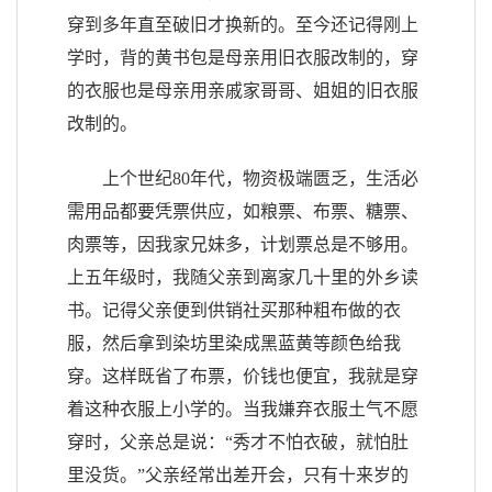
穿到多年直至破旧才换新的。至今还记得刚上
学时，背的黄书包是母亲用旧衣服改制的，穿
的衣服也是母亲用亲戚家哥哥、姐姐的旧衣服
改制的。
上个世纪80年代，物资极端匮乏，生活必
需用品都要凭票供应，如粮票、布票、糖票、
肉票等，因我家兄妹多，计划票总是不够用。
上五年级时，我随父亲到离家几十里的外乡读
书。记得父亲便到供销社买那种粗布做的衣
服，然后拿到染坊里染成黑蓝黄等颜色给我
穿。这样既省了布票，价钱也便宜，我就是穿
着这种衣服上小学的。当我嫌弃衣服土气不愿
穿时，父亲总是说：“秀才不怕衣破，就怕肚
里没货。”父亲经常出差开会，只有十来岁的